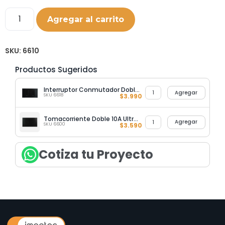
Agregar al carrito
SKU:
6610
Productos Sugeridos
Interruptor Conmutador Doble 9/24 Ultrasmart Black
Agregar
SKU 6618
$
3.990
Tomacorriente Doble 10A Ultrasmart Black
Agregar
SKU 6600
$
3.590
Cotiza tu Proyecto