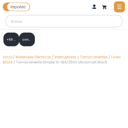
+56 9 8288 0307
contacto@impotec.cl
Inicio
/
Materiales Eléctricos
/
Interruptores y Tomacorrientes
/
Línea
Black
/ Tomacorriente Simple 10-16A/250V Ultrasmart Black