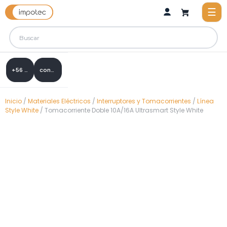
+56 9 8288 0307
contacto@impotec.cl
Inicio
/
Materiales Eléctricos
/
Interruptores y Tomacorrientes
/
Línea
Style White
/ Tomacorriente Doble 10A/16A Ultrasmart Style White