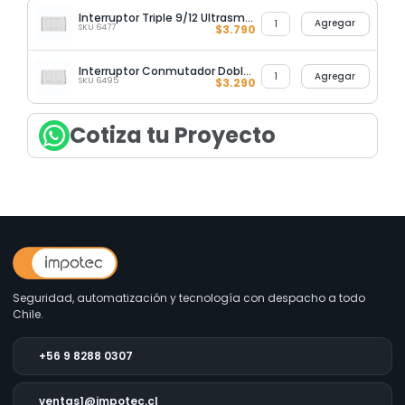
Interruptor Triple 9/12 Ultrasmart Style White
Agregar
SKU 6477
$
3.790
Interruptor Conmutador Doble 9/24 Ultra Smart Style White
Agregar
SKU 6495
$
3.290
Cotiza tu Proyecto
Seguridad, automatización y tecnología con despacho a todo
Chile.
+56 9 8288 0307
ventas1@impotec.cl