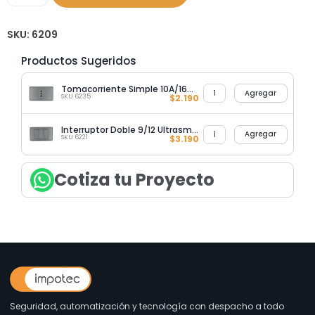
SKU:
6209
Productos Sugeridos
Tomacorriente Simple 10A/16A Ultrasmart Grey
Agregar
SKU 6235
$
2.190
Interruptor Doble 9/12 Ultrasmart Grey
Agregar
SKU 6221
$
3.190
Cotiza tu Proyecto
Seguridad, automatización y tecnología con despacho a todo