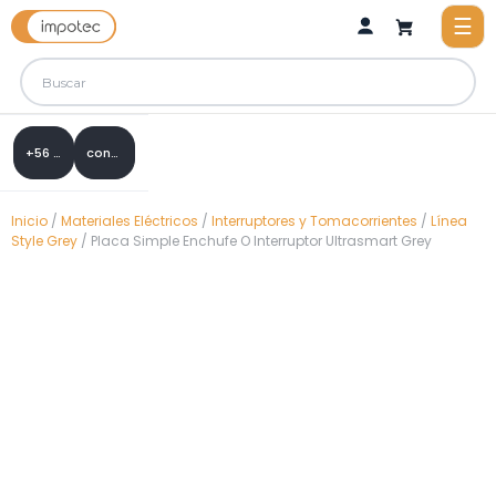
+56 9 8288 0307
contacto@impotec.cl
Inicio
/
Materiales Eléctricos
/
Interruptores y Tomacorrientes
/
Línea
Style Grey
/ Placa Simple Enchufe O Interruptor Ultrasmart Grey