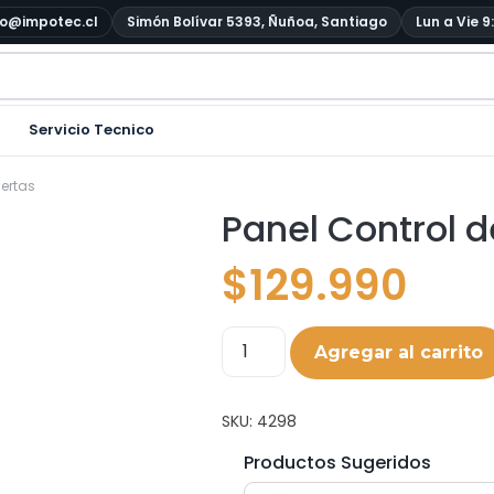
o@impotec.cl
Simón Bolívar 5393, Ñuñoa, Santiago
Lun a Vie 9
Servicio Tecnico
uertas
Panel Control 
$
129.990
Agregar al carrito
SKU:
4298
Productos Sugeridos