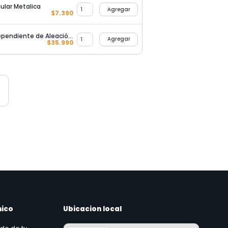
ular Metalica
Agregar
$
7.390
Controlador de Acceso Independiente de Aleación de Zinc
Agregar
$
35.990
nico
Ubicacion local