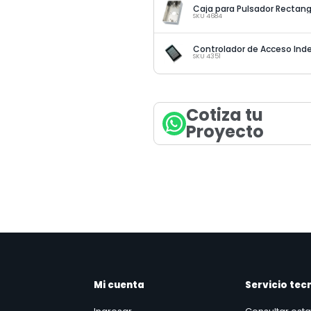
Caja para Pulsador Rectang
SKU 4684
SKU 4351
Cotiza tu
Proyecto
Mi cuenta
Servicio tec