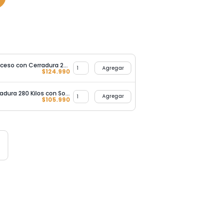
Kit Completo Control de Acceso con Cerradura 280KG Puerta Vidrio
Agregar
$
124.990
Control de Acceso con Cerradura 280 Kilos con Soporte L / Z, Mas Botón Exit (Fuente Poder Laptop) Kit 5
Agregar
$
105.990