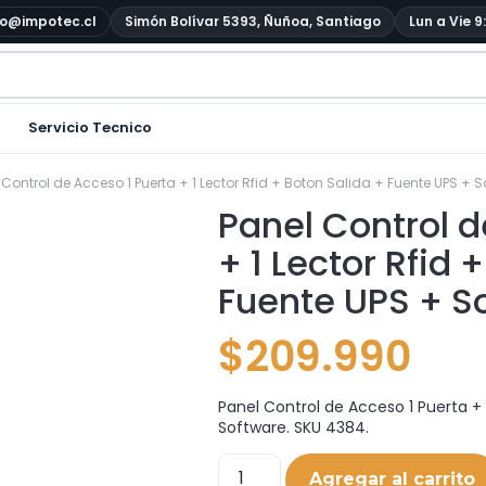
o@impotec.cl
Simón Bolívar 5393, Ñuñoa, Santiago
Lun a Vie 9
Servicio Tecnico
 Control de Acceso 1 Puerta + 1 Lector Rfid + Boton Salida + Fuente UPS + 
Panel Control d
+ 1 Lector Rfid 
Fuente UPS + S
$
209.990
Panel Control de Acceso 1 Puerta + 
Software. SKU 4384.
Agregar al carrito