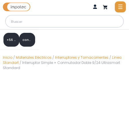
+56 9 8288 0307
contacto@impotec.cl
Inicio
/
Materiales Eléctricos
/
Interruptores y Tomacorrientes
/
Línea
Standart
/ Interruptor Simple + Conmutador Doble 9/24 Ultrasmart
Standard