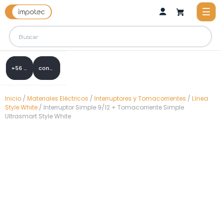
+56 9 8288 0307
contacto@impotec.cl
Inicio
/
Materiales Eléctricos
/
Interruptores y Tomacorrientes
/
Línea
Style White
/ Interruptor Simple 9/12 + Tomacorriente Simple
Ultrasmart Style White