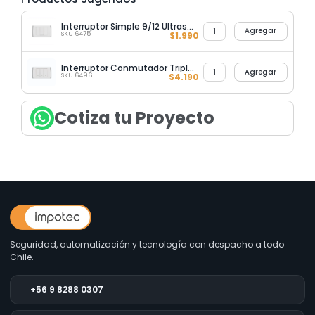
Interruptor Simple 9/12 Ultrasmart Style White
Agregar
SKU 6475
$
1.990
Interruptor Conmutador Triple 9/24 Ultrasmart Style White
Agregar
SKU 6496
$
4.190
Cotiza tu Proyecto
Seguridad, automatización y tecnología con despacho a todo
Chile.
+56 9 8288 0307