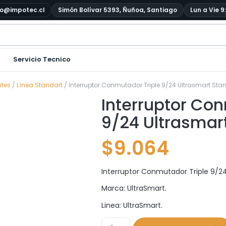
o@impotec.cl
Simón Bolívar 5393, Ñuñoa, Santiago
Lun a Vie 9
Servicio Tecnico
ntes
/
Línea Standart
/ Interruptor Conmutador Triple 9/24 Ultrasmart St
Interruptor Con
9/24 Ultrasmar
$
9.064
Interruptor Conmutador Triple 9/24
Marca: UltraSmart.
Linea: UltraSmart.