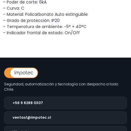
– Poder de corte: 6kA
– Curva: C
– Material: Policarbonato Auto extinguible
– Grado de protección: IP20
– Temperatura de ambiente: -5° + 40°C
– Indicador frontal de estado: On/Off
Seguridad, automatización y tecnología con despacho a todo
Chile.
+56 9 8288 0307
ventas1@impotec.cl