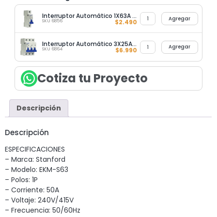
Interruptor Automático 1X63A 6KA Curva C Stanford
Agregar
SKU 6856
$
2.490
Interruptor Automático 3X25A 6KA Curva C Stanford
Agregar
SKU 6864
$
6.990
Cotiza tu Proyecto
Descripción
Descripción
ESPECIFICACIONES
– Marca: Stanford
– Modelo: EKM-S63
– Polos: 1P
– Corriente: 50A
– Voltaje: 240V/415V
– Frecuencia: 50/60Hz