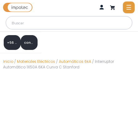
+56 9 8288 0307
contacto@impotec.cl
Inicio
/
Materiales Eléctricos
/
Automáticos 6kA
/ Interruptor
Automático 1X50A 6KA Curva C Stanford