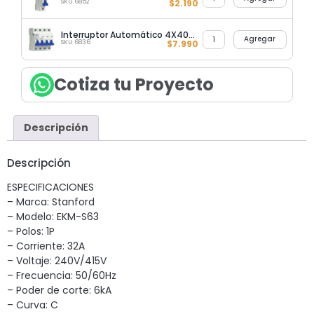
SKU 6852
$
2.190
Interruptor Automático 4X40A 6KA Curva C Stanford
Agregar
SKU 6836
$
7.990
Cotiza tu Proyecto
Descripción
Descripción
ESPECIFICACIONES
– Marca: Stanford
– Modelo: EKM-S63
– Polos: 1P
– Corriente: 32A
– Voltaje: 240V/415V
– Frecuencia: 50/60Hz
– Poder de corte: 6kA
– Curva: C