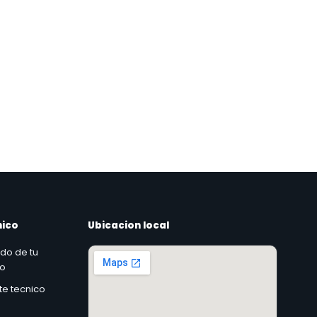
nico
Ubicacion local
ado de tu
co
rte tecnico