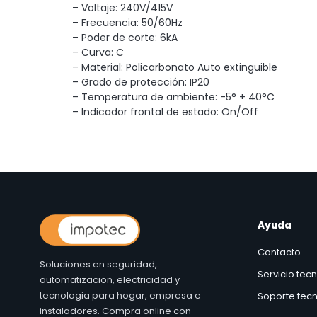
– Voltaje: 240V/415V
– Frecuencia: 50/60Hz
– Poder de corte: 6kA
– Curva: C
– Material: Policarbonato Auto extinguible
– Grado de protección: IP20
– Temperatura de ambiente: -5° + 40°C
– Indicador frontal de estado: On/Off
Ayuda
Contacto
Soluciones en seguridad,
Servicio tec
automatizacion, electricidad y
tecnologia para hogar, empresa e
Soporte tecn
instaladores. Compra online con