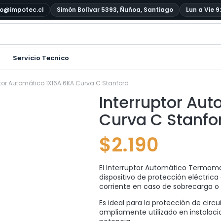
o@impotec.cl
Simón Bolívar 5393, Ñuñoa, Santiago
Lun a Vie 9
Servicio Tecnico
ptor Automático 1X16A 6KA Curva C Stanford
Interruptor Au
Curva C Stanfo
$
2.190
El Interruptor Automático Termoma
dispositivo de protección eléctrica 
corriente en caso de sobrecarga o c
Es ideal para la protección de circ
ampliamente utilizado en instalac