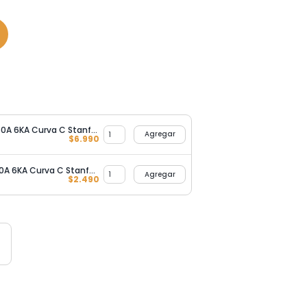
Interruptor Automático 3X50A 6KA Curva C Stanford
Agregar
$
6.990
Interruptor Automático 1X50A 6KA Curva C Stanford
Agregar
$
2.490