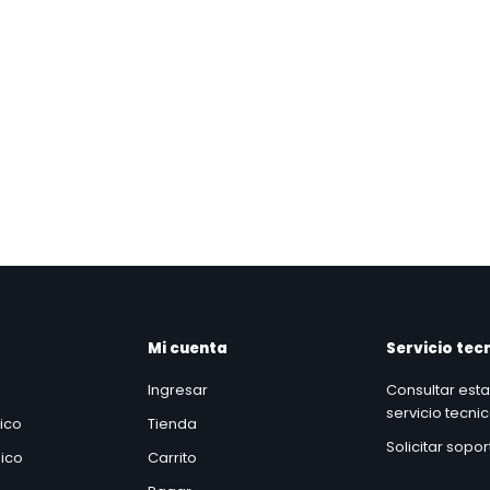
Mi cuenta
Servicio tec
Ingresar
Consultar est
servicio tecni
nico
Tienda
Solicitar sopo
ico
Carrito