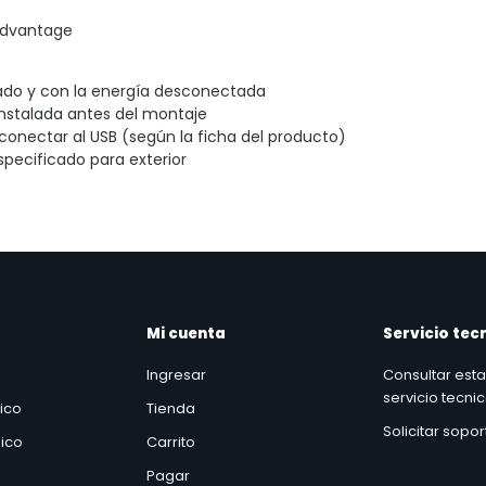
Advantage
icado y con la energía desconectada
 instalada antes del montaje
conectar al USB (según la ficha del producto)
pecificado para exterior
Mi cuenta
Servicio tec
Ingresar
Consultar est
servicio tecni
nico
Tienda
Solicitar sopo
ico
Carrito
Pagar