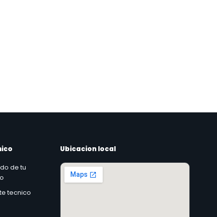
nico
Ubicacion local
ado de tu
co
rte tecnico