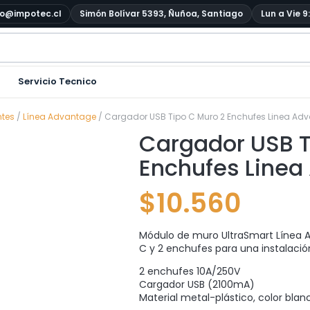
o@impotec.cl
Simón Bolívar 5393, Ñuñoa, Santiago
Lun a Vie 9
Servicio Tecnico
ntes
/
Línea Advantage
/ Cargador USB Tipo C Muro 2 Enchufes Linea Ad
Cargador USB T
Enchufes Linea
$
10.560
Módulo de muro UltraSmart Línea 
C y 2 enchufes para una instalació
2 enchufes 10A/250V
Cargador USB (2100mA)
Material metal-plástico, color bla