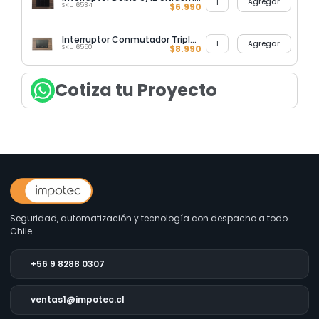
Agregar
SKU 6534
$
6.990
Interruptor Conmutador Triple 9/24 Ultrasmart Wood
Agregar
SKU 6550
$
8.990
Cotiza tu Proyecto
Seguridad, automatización y tecnología con despacho a todo
Chile.
+56 9 8288 0307
ventas1@impotec.cl