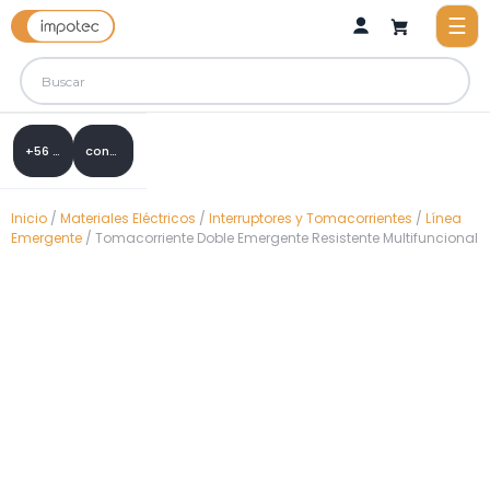
+56 9 8288 0307
contacto@impotec.cl
Inicio
/
Materiales Eléctricos
/
Interruptores y Tomacorrientes
/
Línea
Emergente
/ Tomacorriente Doble Emergente Resistente Multifuncional