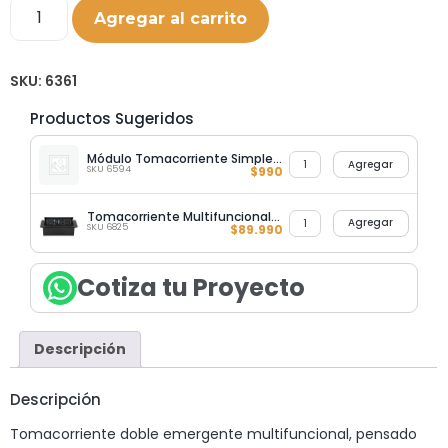
Agregar al carrito
SKU:
6361
Productos Sugeridos
Módulo Tomacorriente Simple 10A/250V Ultrasmart Black
Agregar
SKU 6594
$
990
Tomacorriente Multifuncional Multimedia Emergente
Agregar
SKU 6825
$
89.990
Cotiza tu Proyecto
Descripción
Descripción
Tomacorriente doble emergente multifuncional, pensado