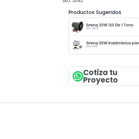
SKU:
3092
Productos Sugeridos
Sirena 20W 120 Db 1 Tono
SKU 4031
Sirena 30W Inalámbrica par
SKU 4161
Cotiza tu
Proyecto