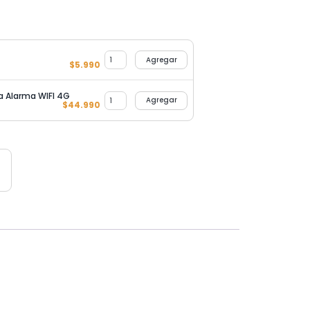
Agregar
$
5.990
a Alarma WIFI 4G
Agregar
$
44.990