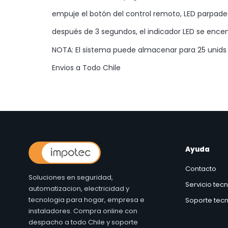
empuje el botón del control remoto, LED parpade
después de 3 segundos, el indicador LED se encen
NOTA: El sistema puede almacenar para 25 unids d
Envios a Todo Chile
Ayuda
Contacto
Soluciones en seguridad,
Servicio tec
automatizacion, electricidad y
tecnologia para hogar, empresa e
Soporte tecn
instaladores. Compra online con
despacho a todo Chile y soporte