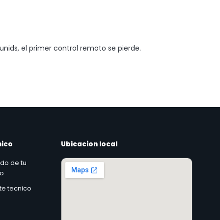
nids, el primer control remoto se pierde.
nico
Ubicacion local
ado de tu
co
rte tecnico