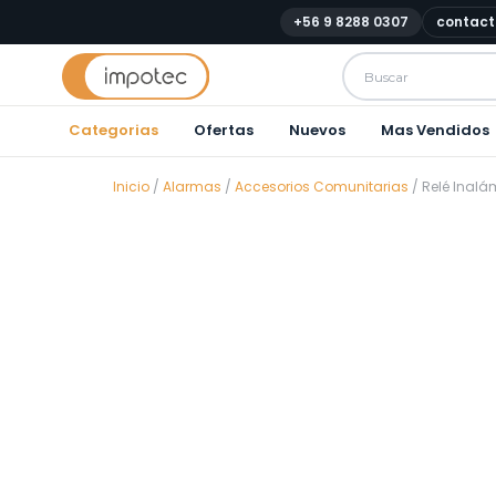
+56 9 8288 0307
contact
Categorias
Ofertas
Nuevos
Mas Vendidos
Inicio
/
Alarmas
/
Accesorios Comunitarias
/ Relé Inalá