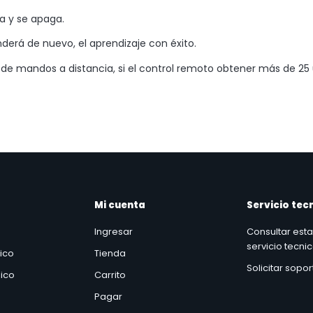
a y se apaga.
derá de nuevo, el aprendizaje con éxito.
e mandos a distancia, si el control remoto obtener más de 25 u
Mi cuenta
Servicio tec
Ingresar
Consultar est
servicio tecni
nico
Tienda
Solicitar sopo
ico
Carrito
Pagar