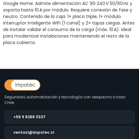
Google Home. Admite alimentación AC 90‑240 V 50/60 Hz y
soporta hasta 10 A por módulo. Requiere conexión de fase y
neutro. Contenido de la caja: 1× placa triple, 1× módulo
interruptor inteligente WiFi (1 canal) y 2× tapas ciegas. Antes
de instalar validar el consumo de la carga (máx. 10 A). Ideal
para modernizar instalaciones manteniendo el resto de la
placa cubierta.
Seguridad, automatización y tecnología con despacho a todo
Chile.
+56 9 8288 0307
ventas1@impotec.cl