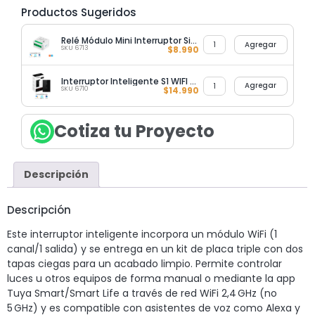
Productos Sugeridos
Relé Módulo Mini Interruptor Simple WIFI con Neutro
Agregar
SKU 6713
$
8.990
Interruptor Inteligente S1 WIFI Doble con Neutro
Agregar
SKU 6710
$
14.990
Cotiza tu Proyecto
Descripción
Descripción
Este interruptor inteligente incorpora un módulo WiFi (1
canal/1 salida) y se entrega en un kit de placa triple con dos
tapas ciegas para un acabado limpio. Permite controlar
luces u otros equipos de forma manual o mediante la app
Tuya Smart/Smart Life a través de red WiFi 2,4 GHz (no
5 GHz) y es compatible con asistentes de voz como Alexa y