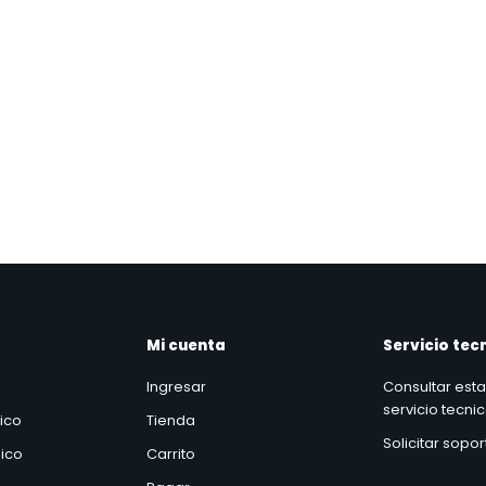
Mi cuenta
Servicio tec
Ingresar
Consultar est
servicio tecni
nico
Tienda
Solicitar sopo
ico
Carrito