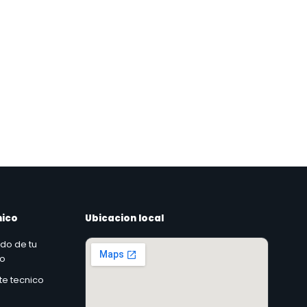
nico
Ubicacion local
ado de tu
co
rte tecnico