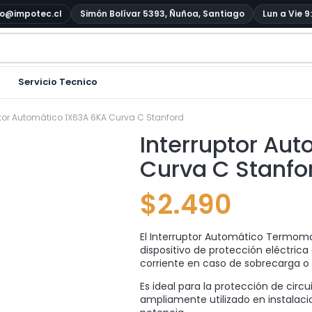
o@impotec.cl
Simón Bolívar 5393, Ñuñoa, Santiago
Lun a Vie 9
Servicio Tecnico
ptor Automático 1X63A 6KA Curva C Stanford
Interruptor Au
Curva C Stanfo
$
2.490
El Interruptor Automático Termoma
dispositivo de protección eléctrica 
corriente en caso de sobrecarga o c
Es ideal para la protección de circ
ampliamente utilizado en instalac