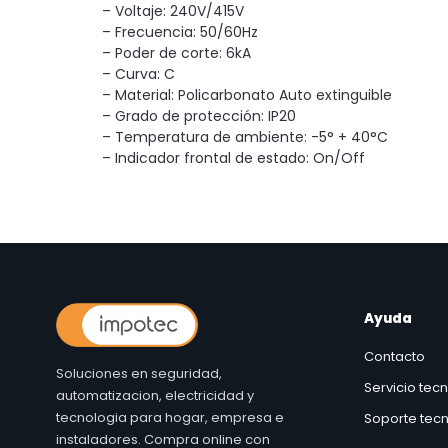
– Voltaje: 240V/415V
– Frecuencia: 50/60Hz
– Poder de corte: 6kA
– Curva: C
– Material: Policarbonato Auto extinguible
– Grado de protección: IP20
– Temperatura de ambiente: -5° + 40°C
– Indicador frontal de estado: On/Off
Ayuda
Contacto
Soluciones en seguridad,
Servicio tec
automatizacion, electricidad y
tecnologia para hogar, empresa e
Soporte tecn
instaladores. Compra online con