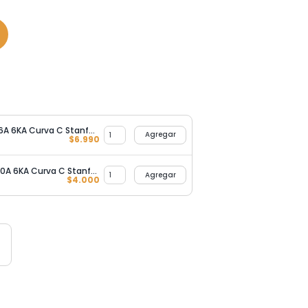
Interruptor Automático 3X16A 6KA Curva C Stanford
Agregar
$
6.990
Interruptor Automático 2X20A 6KA Curva C Stanford
Agregar
$
4.000