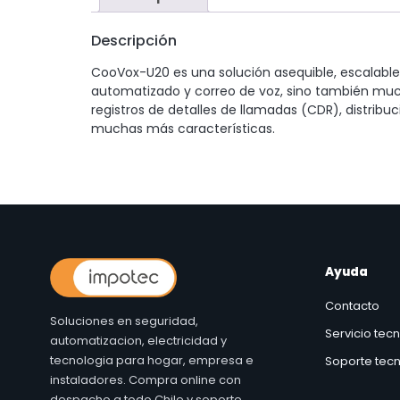
Descripción
CooVox-U20 es una solución asequible, escalable,
automatizado y correo de voz, sino también muc
registros de detalles de llamadas (CDR), distrib
muchas más características.
Ayuda
Contacto
Soluciones en seguridad,
Servicio tec
automatizacion, electricidad y
tecnologia para hogar, empresa e
Soporte tecn
instaladores. Compra online con
despacho a todo Chile y soporte