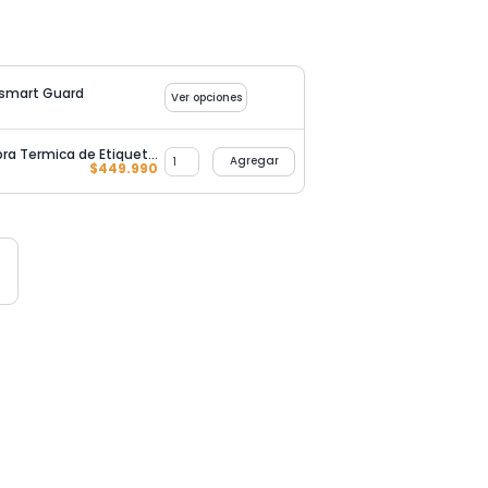
asmart Guard
Ver opciones
Balanza Digital con Impresora Termica de Etiquetas Codigo Barra
Agregar
$
449.990