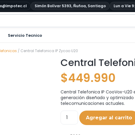
o@impotec.cl
Simón Bolívar 5393, Ñuñoa, Santiago
Lun a Vie 9
Servicio Tecnico
elefonicas
/ Central Telefonica IP Zycoo U20
Central Telefon
$
449.990
Central Telefonica IP CooVox-U20 
generación diseñado y optimizado 
telecomunicaciones actuales.
Agregar al carrito