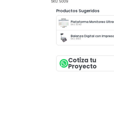
SKU:
5009
Productos Sugeridos
Plataforma Monitoreo Ultr
SKU 3040
SKU 4613
Cotiza tu
Proyecto