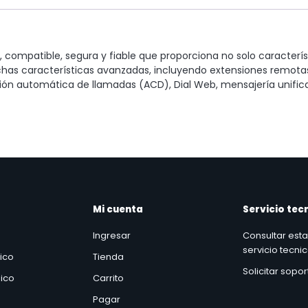
 compatible, segura y fiable que proporciona no solo caracterí
has características avanzadas, incluyendo extensiones remotas
ución automática de llamadas (ACD), Dial Web, mensajería unific
Mi cuenta
Servicio tec
Ingresar
Consultar est
servicio tecni
nico
Tienda
Solicitar sopo
ico
Carrito
Pagar