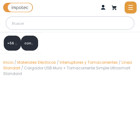
+56 9 8288 0307
contacto@impotec.cl
Inicio
/
Materiales Eléctricos
/
Interruptores y Tomacorrientes
/
Línea
Standart
/ Cargador USB Muro + Tomacorriente Simple Ultrasmart
Standard