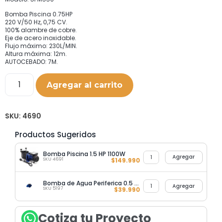
Bomba Piscina 0.75HP
220 V/50 Hz, 0,75 CV.
100% alambre de cobre.
Eje de acero inoxidable.
Flujo máximo: 230L/MIN.
Altura máxima: 12m.
AUTOCEBADO: 7M.
Agregar al carrito
SKU:
4690
Productos Sugeridos
Bomba Piscina 1.5 HP 1100W
Agregar
SKU 4691
$
149.990
Bomba de Agua Periferica 0.5 HP 1 X1 Marca Ultrasmart Modelo QB60
Agregar
SKU 5197
$
39.990
Cotiza tu Proyecto